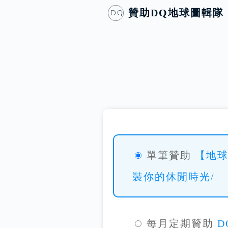
贊助
DQ地球圖輯隊
DQ
單筆贊助
【地
裝你的休閒時光/
每月定期贊助
D