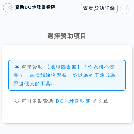
贊助
DQ地球圖輯隊
查看贊助記錄
DQ
選擇贊助項目
單筆贊助
【地球圖書館】「你為何不發
聲？」當情緒淹沒理智 你以為的正義成為
壓迫他人的工具/
每月定期贊助
DQ地球圖輯隊
的文章