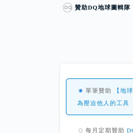
贊助
DQ地球圖輯隊
DQ
單筆贊助
【地
為壓迫他人的工具
每月定期贊助
D